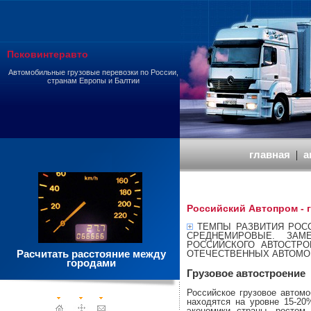
Псковинтеравто
Автомобильные грузовые перевозки по России,
странам Европы и Балтии
главная
|
а
Российский Автопром - 
ТЕМПЫ РАЗВИТИЯ РОСС
СРЕДНЕМИРОВЫЕ. ЗАМ
РОССИЙСКОГО АВТОСТР
Расчитать расстояние между
ОТЕЧЕСТВЕННЫХ АВТОМОБ
городами
Грузовое автостроение
Российское грузовое автомо
находятся на уровне 15-20
экономики страны, ростом