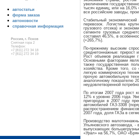
увеличением государственно
тысяч единиц, или на 16,0%
автостатьи
все российские заводы, про
форма заказа
Стабильный экономический 
автоновости
перевозок. Логистика круп
справочная информация
грузового отсека) и эконо
сегменте грузовых средне
составил 46,5%, в особенно
Россия, г. Псков
(+265,7%).
Снятная гора 2
Телефон:
По-прежнему высоким спрос
+7 [811] 272 34 18
среднетоннажные: прирост и
+7 [811] 272 34 19
Рост объемов реализации г
Основными факторами являл
также государственная пол
хозяйства. Кроме того, с
легкую коммерческую техник
прочую автомобильную техн
аналогичному показателю 2
неудовлетворенной потребно
По итогам 2007 года рост к
12% к уровню 2006 года. Ув
пригородах в 2007 году пр
автомобилей ГАЗ-3308 (поря
распространением финансов
2007 года, доля ГАЗа в сегм
Производство малотоннажны
Ульяновского автозавода, - 
выпускающих большегрузные
«Урал» на 56,7%, ОАО «Брянс