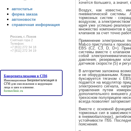
хочется большего, а значит,
автостатьи
Воздух, как известно, и
пневматической системы. 
форма заказа
тормозных систем - сокра
автоновости
воздухом, а электричеством?
справочная информация
идея уже успешно реализуе
множество компонентов в од
клапанов за счет точно раб
Россия, г. Псков
Применение электронных пн
Снятная гора 2
Телефон:
МаЬсо приступила к производ
+7 [811] 272 34 18
ЕВS (С2, СЗ, D, D+). При
+7 [811] 272 34 19
системы вместе с клапаном
собой электропневматичес
давления, резервными кла
датчиков скорости (S) и рег
В алгоритме заложена возмо
и не оборудованными. Кома
Биоревитализация в СПб
буксируется тягачом с ЕВS
Инновационная
биоревитализация в
подается на модулятор приц
СПб
для омоложения и коррекции
электронного сигнала, напр
лица и шеи в клинике.
управления путем измере
formeclinic.ru
дополнительного внешнего 
трехосном полуприцепе неско
всегда позволяет затормозит
Вместе с основной функцие
тормозных сил в зависимост
в пневмобаллонах), антибло
устойчивости П55. Последн
пояснения.