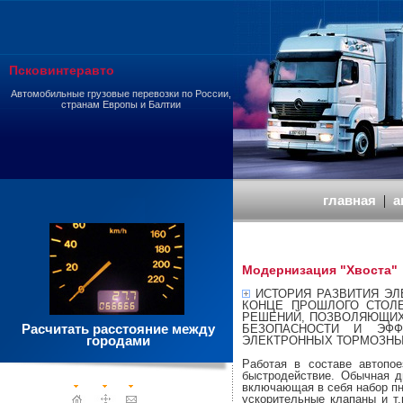
Псковинтеравто
Автомобильные грузовые перевозки по России,
странам Европы и Балтии
главная
|
а
Модернизация "Хвоста"
ИСТОРИЯ РАЗВИТИЯ ЭЛ
КОНЦЕ ПРОШЛОГО СТОЛ
РЕШЕНИЙ, ПОЗВОЛЯЮЩИХ
Расчитать расстояние между
БЕЗОПАСНОСТИ И ЭФФ
городами
ЭЛЕКТРОННЫХ ТОРМОЗНЫХ
Работая в составе автопо
быстродействие. Обычная д
включающая в себя набор пн
ускорительные клапаны и т.