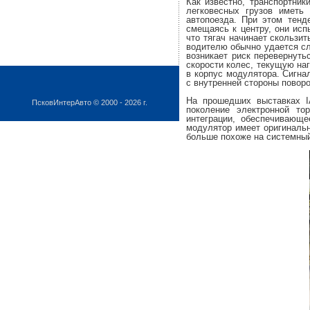
Как известно, транспортник
легковесных грузов иметь
автопоезда. При этом тенд
смещаясь к центру, они исп
что тягач начинает скользи
водителю обычно удается сл
возникает риск перевернуть
скорости колес, текущую наг
в корпус модулятора. Сигна
с внутренней стороны поворо
На прошедших выставках I
ПсковИнтерАвто © 2000 - 2026 г.
поколение электронной т
интеграции, обеспечивающ
модулятор имеет оригинальн
больше похоже на системный