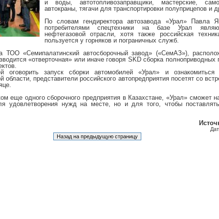
и воды, автотопливозаправщики, мастерские, само
автокраны, тягачи для транспортировки полуприцепов и д
По словам гендиректора автозавода «Урал» Павла Я
потребителями спецтехники на базе Урал являю
нефтегазовой отрасли, хотя также российская техни
пользуется у горняков и пограничных служб.
а ТОО «Семипалатинский автосборочный завод» («СемАЗ»), располож
изводится «отверточная» или иначе говоря SKD сборка полноприводных 
ктов.
ей оговорить запуск сборки автомобилей «Урал» и ознакомиться
й области, представители российского автопредприятия посетят со вст
яце.
ском еще одного сборочного предприятия в Казахстане, «Урал» сможет 
ля удовлетворения нужд на месте, но и для того, чтобы поставлят
Источн
Дат