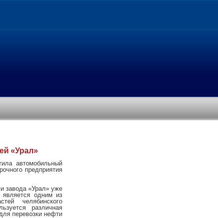
ей «Урал»
тила автомобильный
рочного предприятия
 и завода «Урал» уже
н является одним из
стей челябинского
льзуется различная
 для перевозки нефти