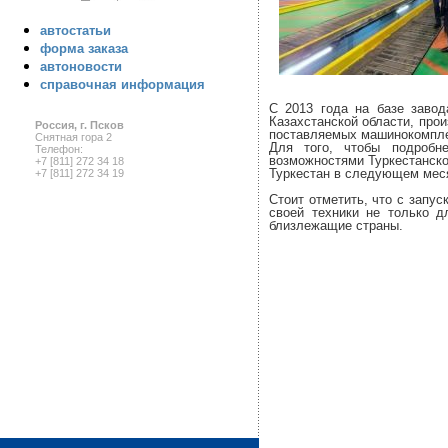
автостатьи
форма заказа
автоновости
справочная информация
С 2013 года на базе завод
Казахстанской области, про
Россия, г. Псков
поставляемых машинокомпле
Снятная гора 2
Для того, чтобы подробн
Телефон:
возможностями Туркестанско
+7 [811] 272 34 18
Туркестан в следующем мес
+7 [811] 272 34 19
Стоит отметить, что с запу
своей техники не только д
близлежащие страны.