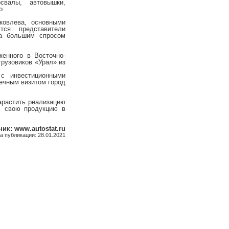
свалы, автовышки,
р.
ковлева, основными
тся представители
ка большим спросом
енного в Восточно-
грузовиков «Урал» из
 с инвестиционными
речным визитом город
нарастить реализацию
ь свою продукцию в
ик: www.autostat.ru
а публикации: 28.01.2021