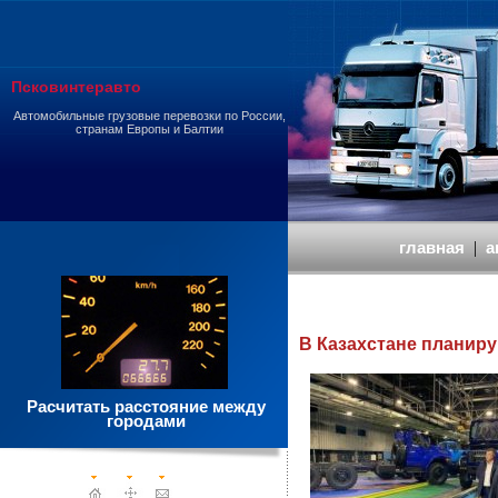
Псковинтеравто
Автомобильные грузовые перевозки по России,
странам Европы и Балтии
главная
|
а
В Казахстане планир
Расчитать расстояние между
городами