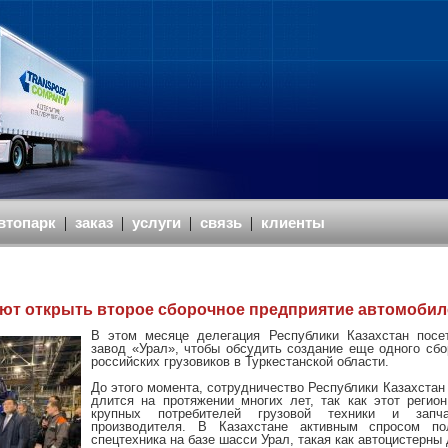
втопарк
|
заказ
|
услуги
|
связь
|
клиенты
уют открыть второе сборочное предприятие автомобил
В этом месяце делегация Республики Казахстан посе
завод «Урал», чтобы обсудить создание еще одного сбо
российских грузовиков в Туркестанской области.
До этого момента, сотрудничество Республики Казахстан
длится на протяжении многих лет, так как этот регио
крупных потребителей грузовой техники и запча
производителя. В Казахстане активным спросом по
спецтехника на базе шасси Урал, такая как автоцистерны