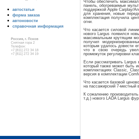
Чтобы обеспечить максимал
панель, обогреваемые мульти
поддержкой Apple Carplay/An
автостатьи
для хранения, новые перед
форма заказа
комплектация получила цен
автоновости
огни.
справочная информация
Что касается силовой линии
нового Largus появился нов
максимальным крутящим мом
Россия, г. Псков
получил модернизированны
Снятная гора 2
которым удалось довести ег
Телефон:
что в свою очередь увел
+7 [811] 272 34 18
промежуток регулировки клап
+7 [811] 272 34 19
Если рассматривать Largus 
который также может быть и
комплектациях Classic, Class
версия в комплектации Comfort
Что касается базовой ценово
на пассажирский 7-местный в
К сожалению производитель 
т.д.) нового LADA Largus фу