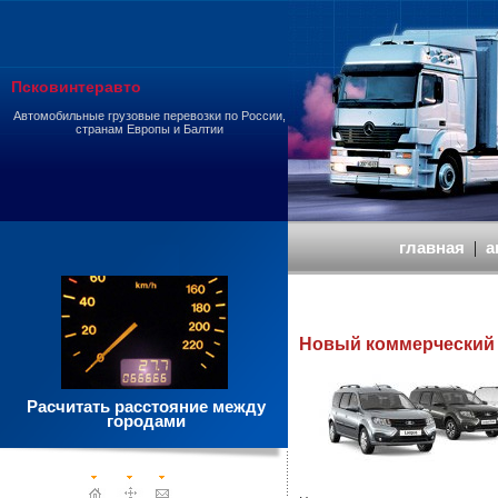
Псковинтеравто
Автомобильные грузовые перевозки по России,
странам Европы и Балтии
главная
|
а
Новый коммерческий L
Расчитать расстояние между
городами